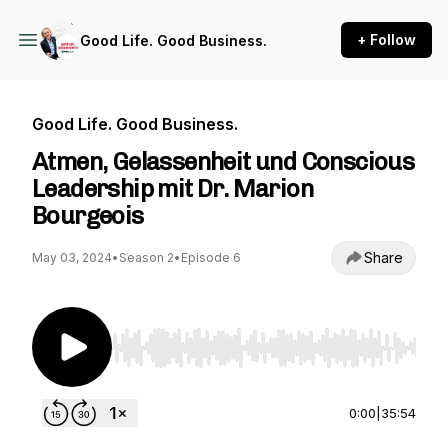
+ Follow
Good Life. Good Business.
Good Life. Good Business.
Atmen, Gelassenheit und Conscious
Leadership mit Dr. Marion
Bourgeois
Share
May 03, 2024
•
Season 2
•
Episode 6
Use Left/Right to seek, Home/End to jump to st
0:00
|
35:54