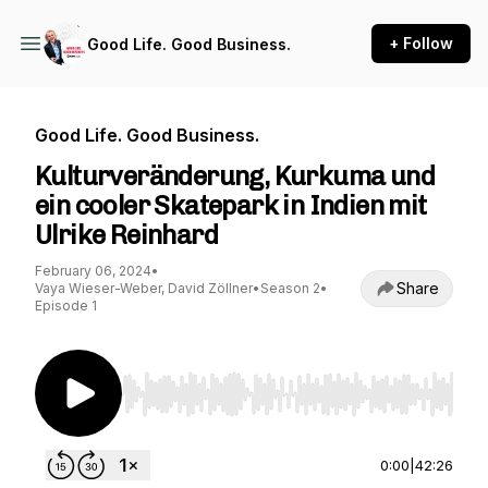
+ Follow
Good Life. Good Business.
Good Life. Good Business.
Kulturveränderung, Kurkuma und
ein cooler Skatepark in Indien mit
Ulrike Reinhard
February 06, 2024
•
Share
Vaya Wieser-Weber, David Zöllner
•
Season 2
•
Episode 1
Use Left/Right to seek, Home/End to jump to st
0:00
|
42:26